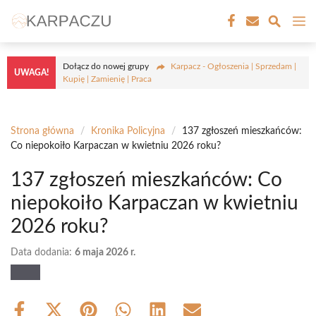
Przejdź
M
do
treści
Dołącz do nowej grupy
Karpacz - Ogłoszenia | Sprzedam |
UWAGA!
Kupię | Zamienię | Praca
Strona główna
/
Kronika Policyjna
/
137 zgłoszeń mieszkańców:
Co niepokoiło Karpaczan w kwietniu 2026 roku?
137 zgłoszeń mieszkańców: Co
niepokoiło Karpaczan w kwietniu
2026 roku?
Data dodania:
6 maja 2026 r.
Share
Share
Share
Share
Share
Share