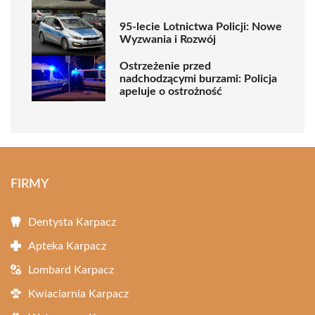
95-lecie Lotnictwa Policji: Nowe
Wyzwania i Rozwój
Ostrzeżenie przed
nadchodzącymi burzami: Policja
apeluje o ostrożność
FIRMY
Dentysta Karpacz
Apteka Karpacz
Lombard Karpacz
Kwiaciarnia Karpacz