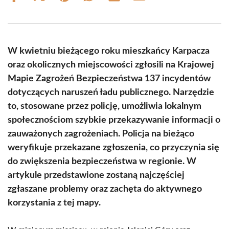
on
on
on
on
on
on
Facebook
X
Pinterest
WhatsApp
LinkedIn
Email
(Twitter)
W kwietniu bieżącego roku mieszkańcy Karpacza
oraz okolicznych miejscowości zgłosili na Krajowej
Mapie Zagrożeń Bezpieczeństwa 137 incydentów
dotyczących naruszeń ładu publicznego. Narzędzie
to, stosowane przez policję, umożliwia lokalnym
społecznościom szybkie przekazywanie informacji o
zauważonych zagrożeniach. Policja na bieżąco
weryfikuje przekazane zgłoszenia, co przyczynia się
do zwiększenia bezpieczeństwa w regionie. W
artykule przedstawione zostaną najczęściej
zgłaszane problemy oraz zachęta do aktywnego
korzystania z tej mapy.