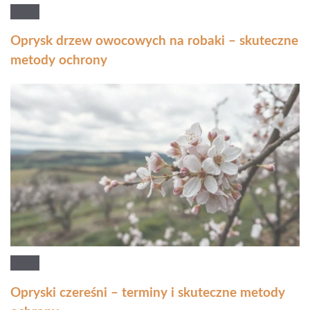
Oprysk drzew owocowych na robaki – skuteczne
metody ochrony
Opryski czereśni – terminy i skuteczne metody