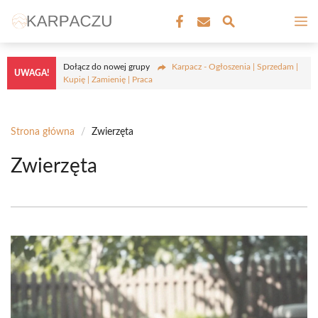
Przejdź
M
do
treści
Dołącz do nowej grupy
Karpacz - Ogłoszenia | Sprzedam |
UWAGA!
Kupię | Zamienię | Praca
Strona główna
/
Zwierzęta
Zwierzęta