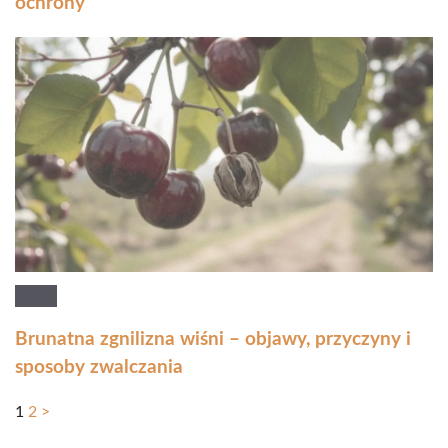
ochrony
Brunatna zgnilizna wiśni – objawy, przyczyny i
sposoby zwalczania
1
2
>