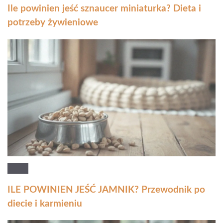
Ile powinien jeść sznaucer miniaturka? Dieta i
potrzeby żywieniowe
ILE POWINIEN JEŚĆ JAMNIK? Przewodnik po
diecie i karmieniu