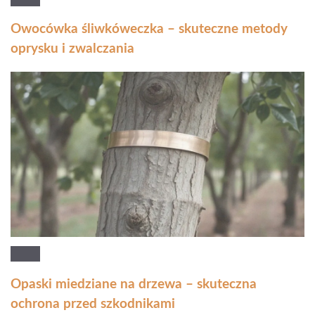
Owocówka śliwkóweczka – skuteczne metody
oprysku i zwalczania
Opaski miedziane na drzewa – skuteczna
ochrona przed szkodnikami