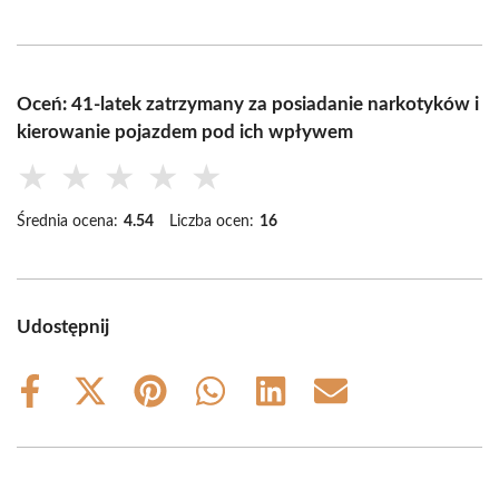
Oceń: 41-latek zatrzymany za posiadanie narkotyków i
kierowanie pojazdem pod ich wpływem
★
★
★
★
★
Średnia ocena:
4.54
Liczba ocen:
16
Udostępnij
Share
Share
Share
Share
Share
Share
on
on
on
on
on
on
Facebook
X
Pinterest
WhatsApp
LinkedIn
Email
(Twitter)