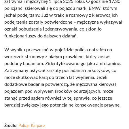
zatrzymali mężczyznę 1 lipca 2025 roku. O godzinie 17.30
policjanci skierowali się do pojazdu marki BMW, którym
jechał podejrzany. Już w trakcie rozmowy z kierowcą ich
podejrzenia zostały potwierdzone – mężczyzna wykazywał
oznaki pobudzenia i zdenerwowania, co skłoniło
funkcjonariuszy do dalszych działań.
W wyniku przeszukań w pojeździe policja natrafiła na
woreczek strunowy z białym proszkiem, który został
poddany badaniom. Zidentyfikowano go jako amfetaminę.
Zatrzymany usłyszał zarzuty posiadania narkotyków, co
może skutkować karą do trzech lat więzienia. Jeżeli
dodatkowe badania potwierdzą, że mężczyzna kierował
pojazdem pod wpływem środków odurzających, może
stanąć przed sądem również w tej sprawie, co jeszcze
bardziej zwiększy jego potencjalne konsekwencje prawne.
Źródło:
Policja Karpacz