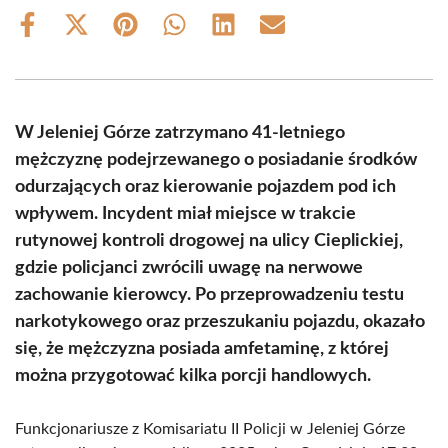
Share
Share
Share
Share
Share
Share
on
on
on
on
on
on
Facebook
X
Pinterest
WhatsApp
LinkedIn
Email
(Twitter)
W Jeleniej Górze zatrzymano 41-letniego
mężczyznę podejrzewanego o posiadanie środków
odurzających oraz kierowanie pojazdem pod ich
wpływem. Incydent miał miejsce w trakcie
rutynowej kontroli drogowej na ulicy Cieplickiej,
gdzie policjanci zwrócili uwagę na nerwowe
zachowanie kierowcy. Po przeprowadzeniu testu
narkotykowego oraz przeszukaniu pojazdu, okazało
się, że mężczyzna posiada amfetaminę, z której
można przygotować kilka porcji handlowych.
Funkcjonariusze z Komisariatu II Policji w Jeleniej Górze