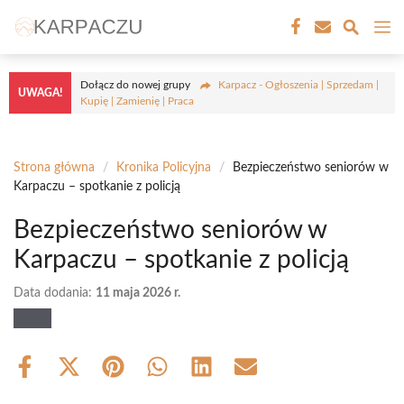
Przejdź
M
do
treści
Dołącz do nowej grupy
Karpacz - Ogłoszenia | Sprzedam |
UWAGA!
Kupię | Zamienię | Praca
Strona główna
/
Kronika Policyjna
/
Bezpieczeństwo seniorów w
Karpaczu – spotkanie z policją
Bezpieczeństwo seniorów w
Karpaczu – spotkanie z policją
Data dodania:
11 maja 2026 r.
Share
Share
Share
Share
Share
Share
on
on
on
on
on
on
Facebook
X
Pinterest
WhatsApp
LinkedIn
Email