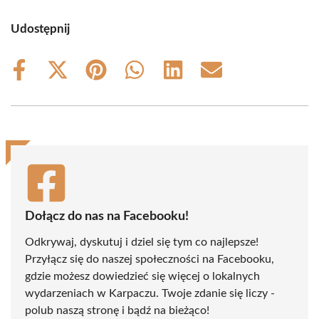
Udostępnij
Share
Share
Share
Share
Share
Share
on
on
on
on
on
on
Facebook
X
Pinterest
WhatsApp
LinkedIn
Email
(Twitter)
Dołącz do nas na Facebooku!
Odkrywaj, dyskutuj i dziel się tym co najlepsze!
Przyłącz się do naszej społeczności na Facebooku,
gdzie możesz dowiedzieć się więcej o lokalnych
wydarzeniach w Karpaczu. Twoje zdanie się liczy -
polub naszą stronę i bądź na bieżąco!