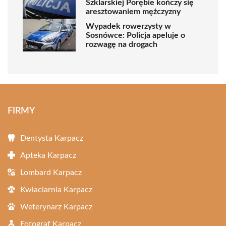
Szklarskiej Porębie kończy się
aresztowaniem mężczyzny
Wypadek rowerzysty w
Sosnówce: Policja apeluje o
rozwagę na drogach
FIRMY
Dentysta Karpacz
Apteka Karpacz
Lombard Karpacz
Kwiaciarnia Karpacz
Weterynarz Karpacz
Fotograf Karpacz