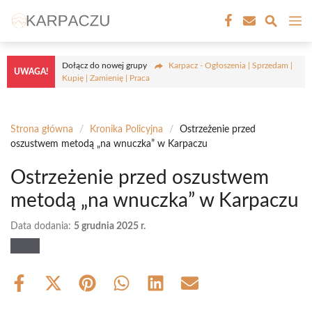
Przejdź
M
do
treści
Dołącz do nowej grupy
Karpacz - Ogłoszenia | Sprzedam |
UWAGA!
Kupię | Zamienię | Praca
Strona główna
/
Kronika Policyjna
/
Ostrzeżenie przed
oszustwem metodą „na wnuczka” w Karpaczu
Ostrzeżenie przed oszustwem
metodą „na wnuczka” w Karpaczu
Data dodania:
5 grudnia 2025 r.
Share
Share
Share
Share
Share
Share
on
on
on
on
on
on
Facebook
X
Pinterest
WhatsApp
LinkedIn
Email