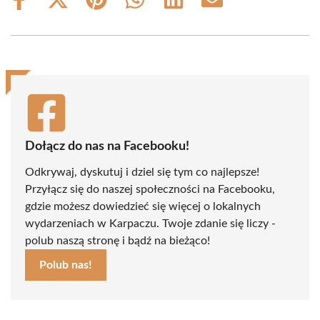
Share
Share
Share
Share
Share
Share
on
on
on
on
on
on
Facebook
X
Pinterest
WhatsApp
LinkedIn
Email
(Twitter)
Dołącz do nas na Facebooku!
Odkrywaj, dyskutuj i dziel się tym co najlepsze!
Przyłącz się do naszej społeczności na Facebooku,
gdzie możesz dowiedzieć się więcej o lokalnych
wydarzeniach w Karpaczu. Twoje zdanie się liczy -
polub naszą stronę i bądź na bieżąco!
Polub nas!