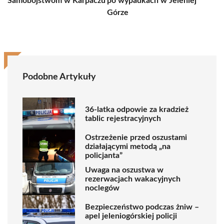
Samobójstwom w Karpaczu
po wypadkach w Jeleniej
Górze
Podobne Artykuły
36-latka odpowie za kradzież
tablic rejestracyjnych
Ostrzeżenie przed oszustami
działającymi metodą „na
policjanta”
Uwaga na oszustwa w
rezerwacjach wakacyjnych
noclegów
Bezpieczeństwo podczas żniw –
apel jeleniogórskiej policji