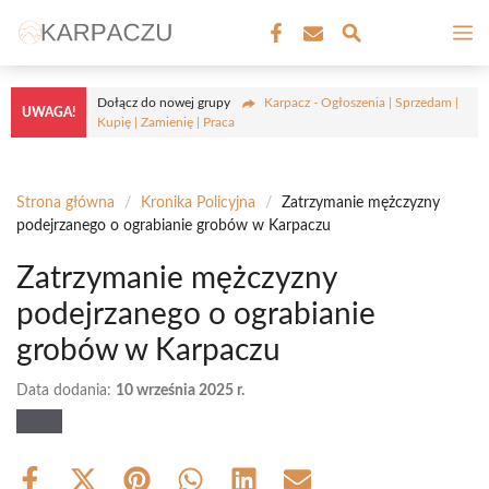
Przejdź
M
do
treści
Dołącz do nowej grupy
Karpacz - Ogłoszenia | Sprzedam |
UWAGA!
Kupię | Zamienię | Praca
Strona główna
/
Kronika Policyjna
/
Zatrzymanie mężczyzny
podejrzanego o ograbianie grobów w Karpaczu
Zatrzymanie mężczyzny
podejrzanego o ograbianie
grobów w Karpaczu
Data dodania:
10 września 2025 r.
Share
Share
Share
Share
Share
Share