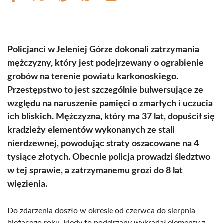
on
on
on
on
on
on
Facebook
X
Pinterest
WhatsApp
LinkedIn
Email
(Twitter)
Policjanci w Jeleniej Górze dokonali zatrzymania
mężczyzny, który jest podejrzewany o ograbienie
grobów na terenie powiatu karkonoskiego.
Przestępstwo to jest szczególnie bulwersujące ze
względu na naruszenie pamięci o zmarłych i uczucia
ich bliskich. Mężczyzna, który ma 37 lat, dopuścił się
kradzieży elementów wykonanych ze stali
nierdzewnej, powodując straty oszacowane na 4
tysiące złotych. Obecnie policja prowadzi śledztwo
w tej sprawie, a zatrzymanemu grozi do 8 lat
więzienia.
Do zdarzenia doszło w okresie od czerwca do sierpnia
bieżącego roku, kiedy to podejrzany wykradał elementy z