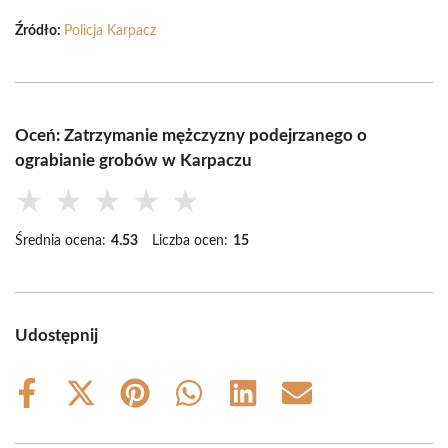
Źródło:
Policja Karpacz
Oceń: Zatrzymanie mężczyzny podejrzanego o
ograbianie grobów w Karpaczu
★
★
★
★
★
Średnia ocena:
4.53
Liczba ocen:
15
Udostępnij
Share
Share
Share
Share
Share
Share
on
on
on
on
on
on
Facebook
X
Pinterest
WhatsApp
LinkedIn
Email
(Twitter)