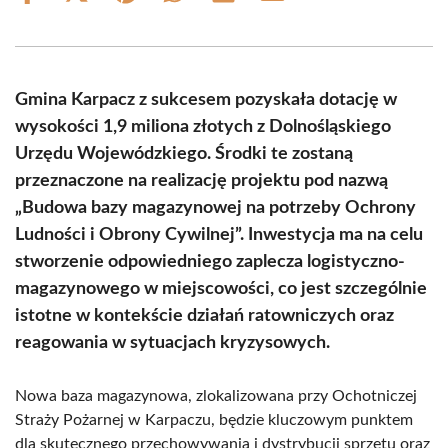
on
on
on
on
on
on
Facebook
X
Pinterest
WhatsApp
LinkedIn
Email
(Twitter)
Gmina Karpacz z sukcesem pozyskała dotację w
wysokości 1,9 miliona złotych z Dolnośląskiego
Urzędu Wojewódzkiego. Środki te zostaną
przeznaczone na realizację projektu pod nazwą
„Budowa bazy magazynowej na potrzeby Ochrony
Ludności i Obrony Cywilnej”. Inwestycja ma na celu
stworzenie odpowiedniego zaplecza logistyczno-
magazynowego w miejscowości, co jest szczególnie
istotne w kontekście działań ratowniczych oraz
reagowania w sytuacjach kryzysowych.
Nowa baza magazynowa, zlokalizowana przy Ochotniczej
Straży Pożarnej w Karpaczu, będzie kluczowym punktem
dla skutecznego przechowywania i dystrybucji sprzętu oraz