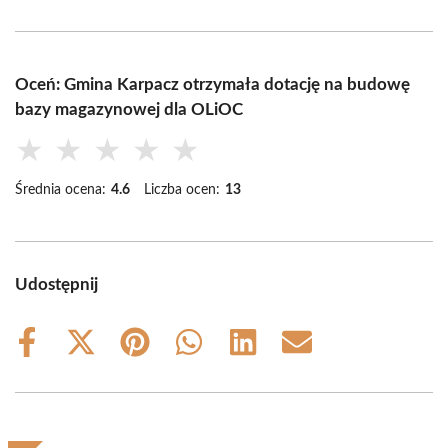
Oceń: Gmina Karpacz otrzymała dotację na budowę
bazy magazynowej dla OLiOC
★
★
★
★
★
Średnia ocena:
4.6
Liczba ocen:
13
Udostępnij
Share
Share
Share
Share
Share
Share
on
on
on
on
on
on
Facebook
X
Pinterest
WhatsApp
LinkedIn
Email
(Twitter)