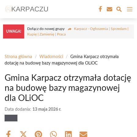
Przejdź
M
do
treści
Dołącz do nowej grupy
Karpacz - Ogłoszenia | Sprzedam |
UWAGA!
Kupię | Zamienię | Praca
Strona główna
/
Wiadomości
/
Gmina Karpacz otrzymała
dotację na budowę bazy magazynowej dla OLiOC
Gmina Karpacz otrzymała dotację
na budowę bazy magazynowej
dla OLiOC
Data dodania:
13 maja 2026 r.
Share
Share
Share
Share
Share
Share