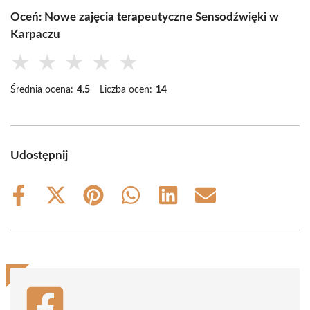
Oceń: Nowe zajęcia terapeutyczne Sensodźwięki w
Karpaczu
★
★
★
★
★
Średnia ocena:
4.5
Liczba ocen:
14
Udostępnij
Share
Share
Share
Share
Share
Share
on
on
on
on
on
on
Facebook
X
Pinterest
WhatsApp
LinkedIn
Email
(Twitter)