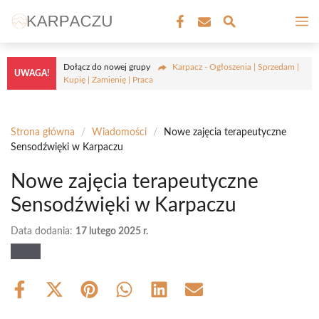
Przejdź
M
do
treści
Dołącz do nowej grupy
Karpacz - Ogłoszenia | Sprzedam |
UWAGA!
Kupię | Zamienię | Praca
Strona główna
/
Wiadomości
/
Nowe zajęcia terapeutyczne
Sensodźwięki w Karpaczu
Nowe zajęcia terapeutyczne
Sensodźwięki w Karpaczu
Data dodania:
17 lutego 2025 r.
Share
Share
Share
Share
Share
Share
on
on
on
on
on
on
Facebook
X
Pinterest
WhatsApp
LinkedIn
Email