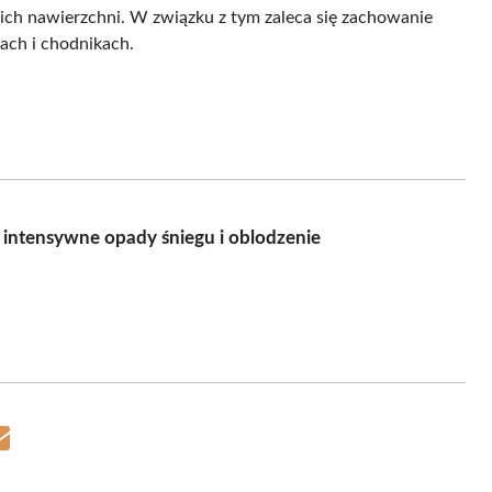
kich nawierzchni. W związku z tym zaleca się zachowanie
gach i chodnikach.
 intensywne opady śniegu i oblodzenie
Share
on
Email