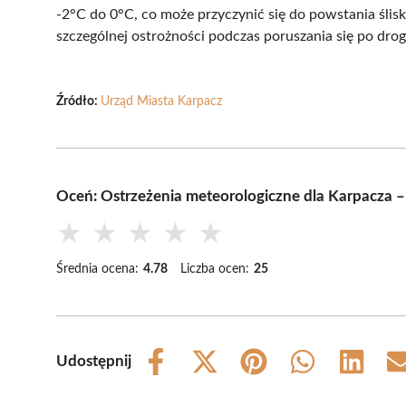
-2°C do 0°C, co może przyczynić się do powstania ślis
szczególnej ostrożności podczas poruszania się po dro
Źródło:
Urząd Miasta Karpacz
Oceń: Ostrzeżenia meteorologiczne dla Karpacza –
★
★
★
★
★
Średnia ocena:
4.78
Liczba ocen:
25
Udostępnij
Share
Share
Share
Share
Share
on
on
on
on
on
Facebook
X
Pinterest
WhatsApp
LinkedIn