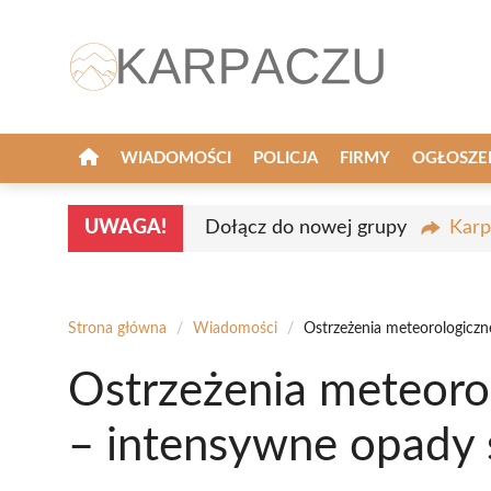
Przejdź
do
treści
WIADOMOŚCI
POLICJA
FIRMY
OGŁOSZE
UWAGA!
Dołącz do nowej grupy
Karp
Strona główna
/
Wiadomości
/
Ostrzeżenia meteorologiczn
Ostrzeżenia meteoro
– intensywne opady 