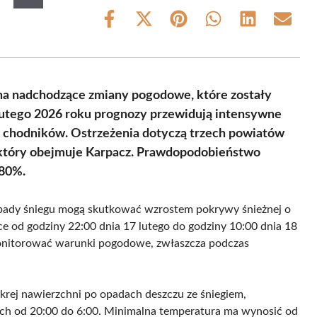
Share
Share
Share
Share
Share
Share
on
on
on
on
on
on
Facebook
X
Pinterest
WhatsApp
LinkedIn
Email
(Twitter)
na nadchodzące zmiany pogodowe, które zostały
lutego 2026 roku prognozy przewidują intensywne
i chodników. Ostrzeżenia dotyczą trzech powiatów
 który obejmuje Karpacz. Prawdopodobieństwo
 80%.
pady śniegu mogą skutkować wzrostem pokrywy śnieżnej o
e od godziny 22:00 dnia 17 lutego do godziny 10:00 dnia 18
monitorować warunki pogodowe, zwłaszcza podczas
rej nawierzchni po opadach deszczu ze śniegiem,
ach od 20:00 do 6:00. Minimalna temperatura ma wynosić od