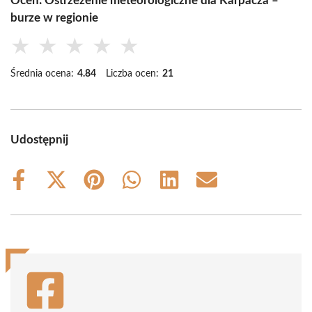
Oceń: Ostrzeżenie meteorologiczne dla Karpacza –
burze w regionie
★
★
★
★
★
Średnia ocena:
4.84
Liczba ocen:
21
Udostępnij
Share
Share
Share
Share
Share
Share
on
on
on
on
on
on
Facebook
X
Pinterest
WhatsApp
LinkedIn
Email
(Twitter)