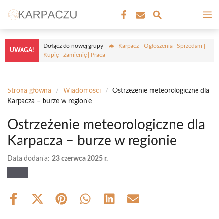
Przejdź
M
do
treści
Dołącz do nowej grupy
Karpacz - Ogłoszenia | Sprzedam |
UWAGA!
Kupię | Zamienię | Praca
Strona główna
/
Wiadomości
/
Ostrzeżenie meteorologiczne dla
Karpacza – burze w regionie
Ostrzeżenie meteorologiczne dla
Karpacza – burze w regionie
Data dodania:
23 czerwca 2025 r.
Share
Share
Share
Share
Share
Share
on
on
on
on
on
on
Facebook
X
Pinterest
WhatsApp
LinkedIn
Email