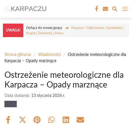
Przejdź
M
do
treści
Dołącz do nowej grupy
Karpacz - Ogłoszenia | Sprzedam |
UWAGA!
Kupię | Zamienię | Praca
Strona główna
/
Wiadomości
/
Ostrzeżenie meteorologiczne dla
Karpacza – Opady marznące
Ostrzeżenie meteorologiczne dla
Karpacza – Opady marznące
Data dodania:
13 stycznia 2026 r.
Share
Share
Share
Share
Share
Share
on
on
on
on
on
on
Facebook
X
Pinterest
WhatsApp
LinkedIn
Email