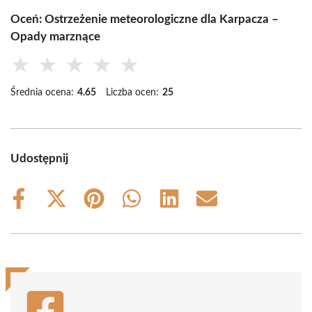
Oceń: Ostrzeżenie meteorologiczne dla Karpacza –
Opady marznące
★
★
★
★
★
Średnia ocena:
4.65
Liczba ocen:
25
Udostępnij
Share
Share
Share
Share
Share
Share
on
on
on
on
on
on
Facebook
X
Pinterest
WhatsApp
LinkedIn
Email
(Twitter)