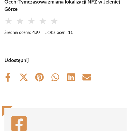
Oceń: Tymczasowa zmiana lokalizacji NFZ w Jeleniej
Górze
★
★
★
★
★
Średnia ocena:
4.97
Liczba ocen:
11
Udostępnij
Share
Share
Share
Share
Share
Share
on
on
on
on
on
on
Facebook
X
Pinterest
WhatsApp
LinkedIn
Email
(Twitter)