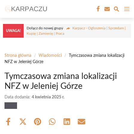
Przejdź
M
do
treści
Dołącz do nowej grupy
Karpacz - Ogłoszenia | Sprzedam |
UWAGA!
Kupię | Zamienię | Praca
Strona główna
/
Wiadomości
/
Tymczasowa zmiana lokalizacji
NFZ w Jeleniej Górze
Tymczasowa zmiana lokalizacji
NFZ w Jeleniej Górze
Data dodania:
4 kwietnia 2025 r.
Share
Share
Share
Share
Share
Share
on
on
on
on
on
on
Facebook
X
Pinterest
WhatsApp
LinkedIn
Email