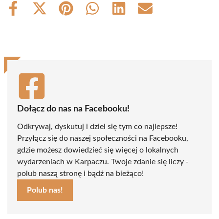
Share
Share
Share
Share
Share
Share
on
on
on
on
on
on
Facebook
X
Pinterest
WhatsApp
LinkedIn
Email
(Twitter)
Dołącz do nas na Facebooku!
Odkrywaj, dyskutuj i dziel się tym co najlepsze!
Przyłącz się do naszej społeczności na Facebooku,
gdzie możesz dowiedzieć się więcej o lokalnych
wydarzeniach w Karpaczu. Twoje zdanie się liczy -
polub naszą stronę i bądź na bieżąco!
Polub nas!