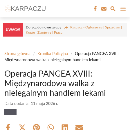
Przejdź
M
do
treści
Dołącz do nowej grupy
Karpacz - Ogłoszenia | Sprzedam |
UWAGA!
Kupię | Zamienię | Praca
Strona główna
/
Kronika Policyjna
/
Operacja PANGEA XVIII:
Międzynarodowa walka z nielegalnym handlem lekami
Operacja PANGEA XVIII:
Międzynarodowa walka z
nielegalnym handlem lekami
Data dodania:
11 maja 2026 r.
Share
Share
Share
Share
Share
Share