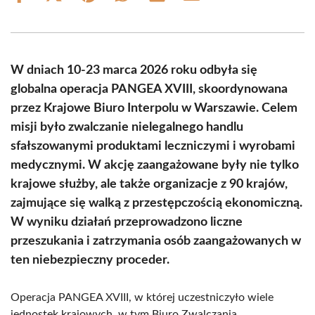
on
on
on
on
on
on
Facebook
X
Pinterest
WhatsApp
LinkedIn
Email
(Twitter)
W dniach 10-23 marca 2026 roku odbyła się
globalna operacja PANGEA XVIII, skoordynowana
przez Krajowe Biuro Interpolu w Warszawie. Celem
misji było zwalczanie nielegalnego handlu
sfałszowanymi produktami leczniczymi i wyrobami
medycznymi. W akcję zaangażowane były nie tylko
krajowe służby, ale także organizacje z 90 krajów,
zajmujące się walką z przestępczością ekonomiczną.
W wyniku działań przeprowadzono liczne
przeszukania i zatrzymania osób zaangażowanych w
ten niebezpieczny proceder.
Operacja PANGEA XVIII, w której uczestniczyło wiele
jednostek krajowych, w tym Biuro Zwalczania