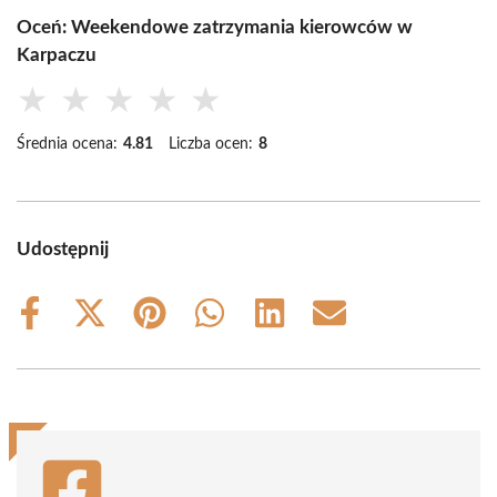
Oceń: Weekendowe zatrzymania kierowców w
Karpaczu
★
★
★
★
★
Średnia ocena:
4.81
Liczba ocen:
8
Udostępnij
Share
Share
Share
Share
Share
Share
on
on
on
on
on
on
Facebook
X
Pinterest
WhatsApp
LinkedIn
Email
(Twitter)