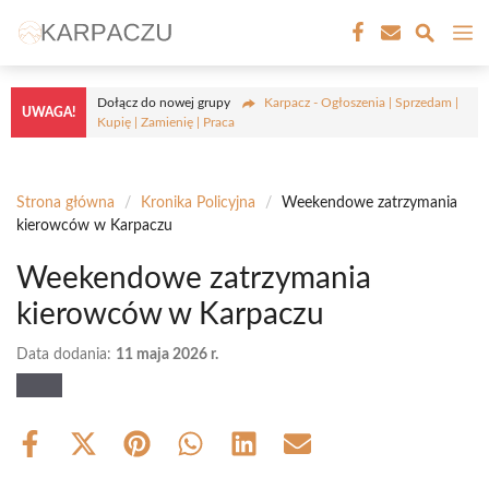
Przejdź
M
do
treści
Dołącz do nowej grupy
Karpacz - Ogłoszenia | Sprzedam |
UWAGA!
Kupię | Zamienię | Praca
Strona główna
/
Kronika Policyjna
/
Weekendowe zatrzymania
kierowców w Karpaczu
Weekendowe zatrzymania
kierowców w Karpaczu
Data dodania:
11 maja 2026 r.
Share
Share
Share
Share
Share
Share
on
on
on
on
on
on
Facebook
X
Pinterest
WhatsApp
LinkedIn
Email