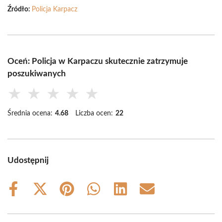
Źródło:
Policja Karpacz
Oceń: Policja w Karpaczu skutecznie zatrzymuje
poszukiwanych
★
★
★
★
★
Średnia ocena:
4.68
Liczba ocen:
22
Udostępnij
Share
Share
Share
Share
Share
Share
on
on
on
on
on
on
Facebook
X
Pinterest
WhatsApp
LinkedIn
Email
(Twitter)