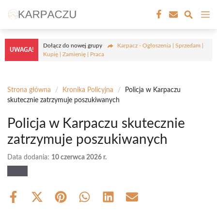
Przejdź
M
do
treści
Dołącz do nowej grupy
Karpacz - Ogłoszenia | Sprzedam |
UWAGA!
Kupię | Zamienię | Praca
Strona główna
/
Kronika Policyjna
/
Policja w Karpaczu
skutecznie zatrzymuje poszukiwanych
Policja w Karpaczu skutecznie
zatrzymuje poszukiwanych
Data dodania:
10 czerwca 2026 r.
Share
Share
Share
Share
Share
Share
on
on
on
on
on
on
Facebook
X
Pinterest
WhatsApp
LinkedIn
Email