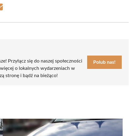
Share
on
Email
sze! Przyłącz się do naszej społeczności
Polub nas!
 więcej o lokalnych wydarzeniach w
zą stronę i bądź na bieżąco!