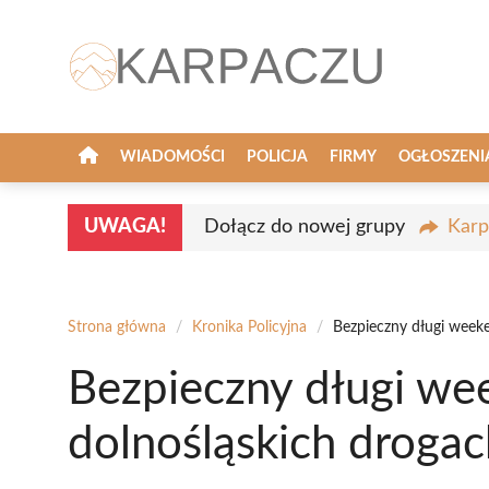
Przejdź
do
treści
WIADOMOŚCI
POLICJA
FIRMY
OGŁOSZENI
UWAGA!
Dołącz do nowej grupy
Karp
Strona główna
/
Kronika Policyjna
/
Bezpieczny długi week
Bezpieczny długi w
dolnośląskich drogac