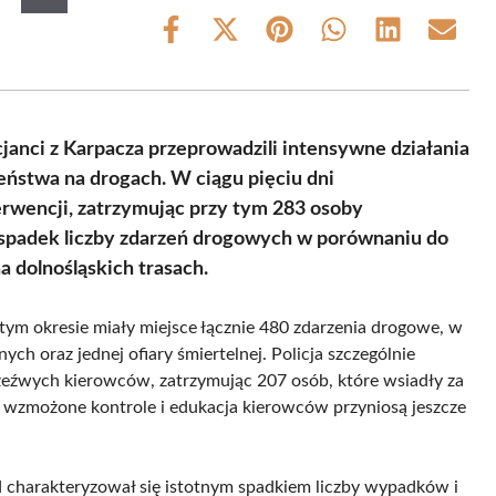
Share
Share
Share
Share
Share
Share
on
on
on
on
on
on
Facebook
X
Pinterest
WhatsApp
LinkedIn
Email
(Twitter)
anci z Karpacza przeprowadzili intensywne działania
eństwa na drogach. W ciągu pięciu dni
terwencji, zatrzymując przy tym 283 osoby
spadek liczby zdarzeń drogowych w porównaniu do
a dolnośląskich trasach.
 tym okresie miały miejsce łącznie 480 zdarzenia drogowe, w
h oraz jednej ofiary śmiertelnej. Policja szczególnie
zeźwych kierowców, zatrzymując 207 osób, które wsiadły za
e wzmożone kontrole i edukacja kierowców przyniosą jeszcze
 charakteryzował się istotnym spadkiem liczby wypadków i