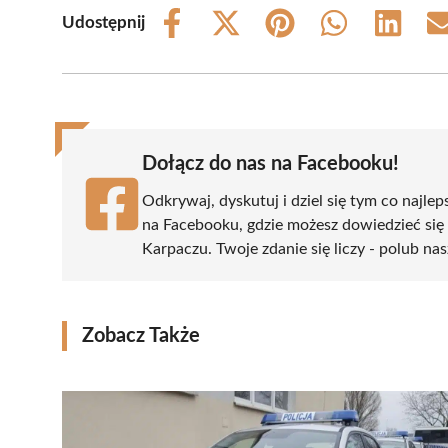
Udostępnij
Share
Share
Share
Share
Share
on
on
on
on
on
Facebook
X
Pinterest
WhatsApp
LinkedIn
(Twitter)
Dołącz do nas na Facebooku!
Odkrywaj, dyskutuj i dziel się tym co najlep
na Facebooku, gdzie możesz dowiedzieć się
Karpaczu. Twoje zdanie się liczy - polub nas
Zobacz Także