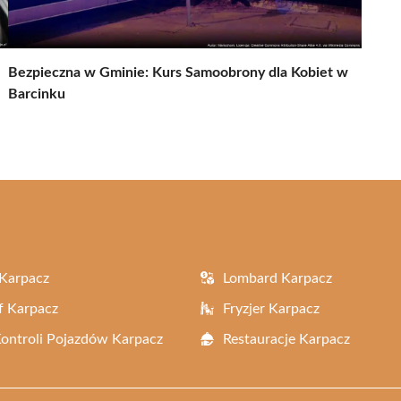
Bezpieczna w Gminie: Kurs Samoobrony dla Kobiet w
Barcinku
Karpacz
Lombard Karpacz
f Karpacz
Fryzjer Karpacz
Kontroli Pojazdów Karpacz
Restauracje Karpacz