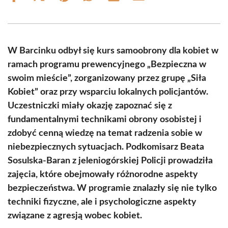
on
on
on
on
on
on
Facebook
X
Pinterest
WhatsApp
LinkedIn
Email
(Twitter)
W Barcinku odbył się kurs samoobrony dla kobiet w
ramach programu prewencyjnego „Bezpieczna w
swoim mieście”, zorganizowany przez grupę „Siła
Kobiet” oraz przy wsparciu lokalnych policjantów.
Uczestniczki miały okazję zapoznać się z
fundamentalnymi technikami obrony osobistej i
zdobyć cenną wiedzę na temat radzenia sobie w
niebezpiecznych sytuacjach. Podkomisarz Beata
Sosulska-Baran z jeleniogórskiej Policji prowadziła
zajęcia, które obejmowały różnorodne aspekty
bezpieczeństwa. W programie znalazły się nie tylko
techniki fizyczne, ale i psychologiczne aspekty
związane z agresją wobec kobiet.