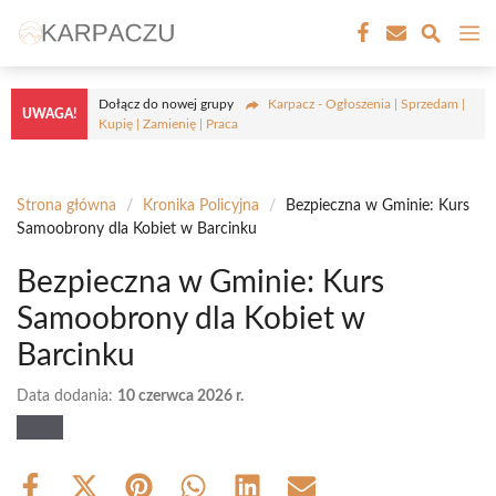
Przejdź
M
do
treści
Dołącz do nowej grupy
Karpacz - Ogłoszenia | Sprzedam |
UWAGA!
Kupię | Zamienię | Praca
Strona główna
/
Kronika Policyjna
/
Bezpieczna w Gminie: Kurs
Samoobrony dla Kobiet w Barcinku
Bezpieczna w Gminie: Kurs
Samoobrony dla Kobiet w
Barcinku
Data dodania:
10 czerwca 2026 r.
Share
Share
Share
Share
Share
Share