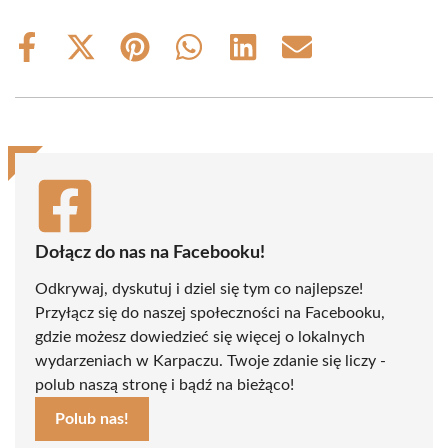
Share
Share
Share
Share
Share
Share
on
on
on
on
on
on
Facebook
X
Pinterest
WhatsApp
LinkedIn
Email
(Twitter)
Dołącz do nas na Facebooku!
Odkrywaj, dyskutuj i dziel się tym co najlepsze!
Przyłącz się do naszej społeczności na Facebooku,
gdzie możesz dowiedzieć się więcej o lokalnych
wydarzeniach w Karpaczu. Twoje zdanie się liczy -
polub naszą stronę i bądź na bieżąco!
Polub nas!