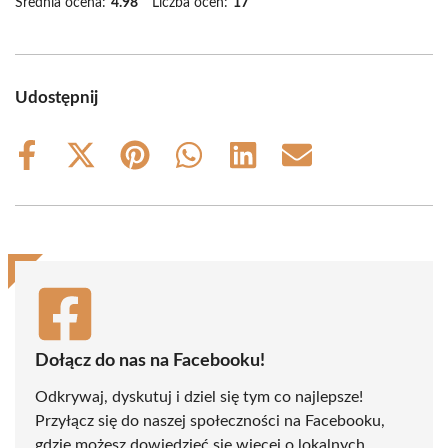
Średnia ocena:
4.98
Liczba ocen:
17
Udostępnij
Share
Share
Share
Share
Share
Share
on
on
on
on
on
on
Facebook
X
Pinterest
WhatsApp
LinkedIn
Email
(Twitter)
Dołącz do nas na Facebooku!
Odkrywaj, dyskutuj i dziel się tym co najlepsze!
Przyłącz się do naszej społeczności na Facebooku,
gdzie możesz dowiedzieć się więcej o lokalnych