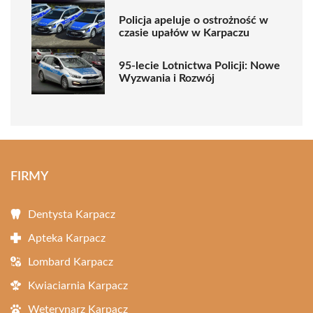
Policja apeluje o ostrożność w
czasie upałów w Karpaczu
95-lecie Lotnictwa Policji: Nowe
Wyzwania i Rozwój
FIRMY
Dentysta Karpacz
Apteka Karpacz
Lombard Karpacz
Kwiaciarnia Karpacz
Weterynarz Karpacz