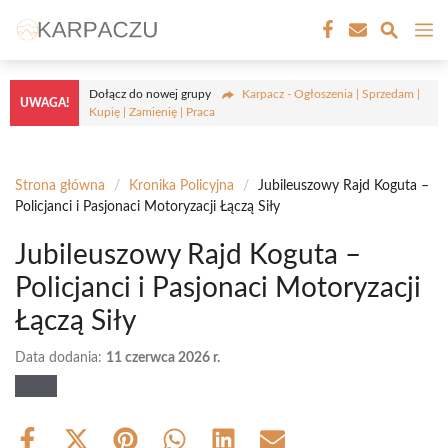
Przejdź
M
do
treści
Dołącz do nowej grupy
Karpacz - Ogłoszenia | Sprzedam |
UWAGA!
Kupię | Zamienię | Praca
Strona główna
/
Kronika Policyjna
/
Jubileuszowy Rajd Koguta –
Policjanci i Pasjonaci Motoryzacji Łączą Siły
Jubileuszowy Rajd Koguta –
Policjanci i Pasjonaci Motoryzacji
Łączą Siły
Data dodania:
11 czerwca 2026 r.
Share
Share
Share
Share
Share
Share