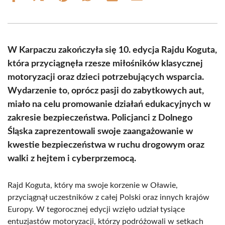
on
on
on
on
on
on
Facebook
X
Pinterest
WhatsApp
LinkedIn
Email
(Twitter)
W Karpaczu zakończyła się 10. edycja Rajdu Koguta,
która przyciągnęła rzesze miłośników klasycznej
motoryzacji oraz dzieci potrzebujących wsparcia.
Wydarzenie to, oprócz pasji do zabytkowych aut,
miało na celu promowanie działań edukacyjnych w
zakresie bezpieczeństwa. Policjanci z Dolnego
Śląska zaprezentowali swoje zaangażowanie w
kwestie bezpieczeństwa w ruchu drogowym oraz
walki z hejtem i cyberprzemocą.
Rajd Koguta, który ma swoje korzenie w Oławie,
przyciągnął uczestników z całej Polski oraz innych krajów
Europy. W tegorocznej edycji wzięło udział tysiące
entuzjastów motoryzacji, którzy podróżowali w setkach