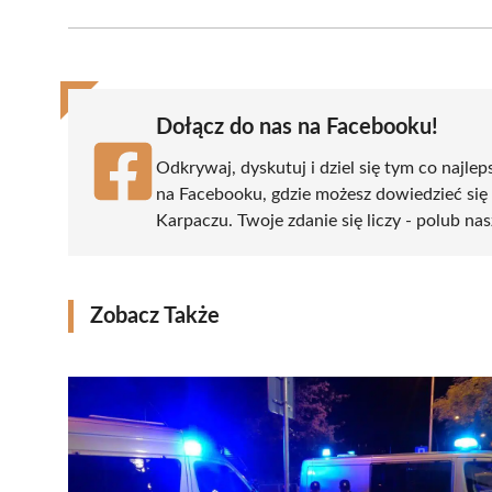
Facebook
X
Pinterest
WhatsApp
LinkedIn
(Twitter)
Dołącz do nas na Facebooku!
Odkrywaj, dyskutuj i dziel się tym co najlep
na Facebooku, gdzie możesz dowiedzieć się
Karpaczu. Twoje zdanie się liczy - polub nas
Zobacz Także