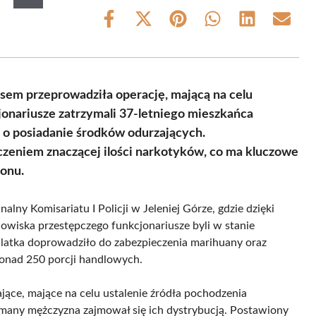
Share
Share
Share
Share
Share
Share
on
on
on
on
on
on
Facebook
X
Pinterest
WhatsApp
LinkedIn
Email
(Twitter)
esem przeprowadziła operację, mającą na celu
jonariusze zatrzymali 37-letniego mieszkańca
 o posiadanie środków odurzających.
zeniem znaczącej ilości narkotyków, co ma kluczowe
onu.
ny Komisariatu I Policji w Jeleniej Górze, gdzie dzięki
wiska przestępczego funkcjonariusze byli w stanie
latka doprowadziło do zabezpieczenia marihuany oraz
onad 250 porcji handlowych.
ające, mające na celu ustalenie źródła pochodzenia
ymany mężczyzna zajmował się ich dystrybucją. Postawiony