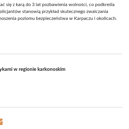
 się z karą do 3 lat pozbawienia wolności, co podkreśla
policjantów stanowią przykład skutecznego zwalczania
dnoszenia poziomu bezpieczeństwa w Karpaczu i okolicach.
tykami w regionie karkonoskim
Share
on