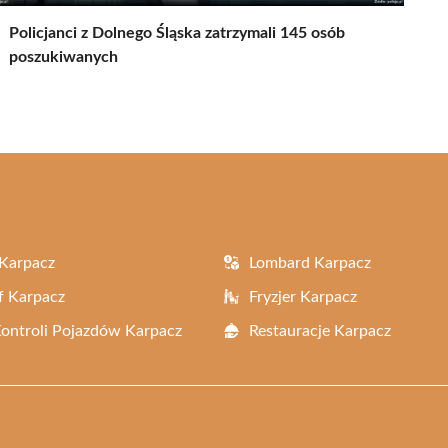
Policjanci z Dolnego Śląska zatrzymali 145 osób
poszukiwanych
Karpacz
Lombard Karpacz
f Karpacz
Fryzjer Karpacz
Kontroli Pojazdów Karpacz
Restauracje Karpacz