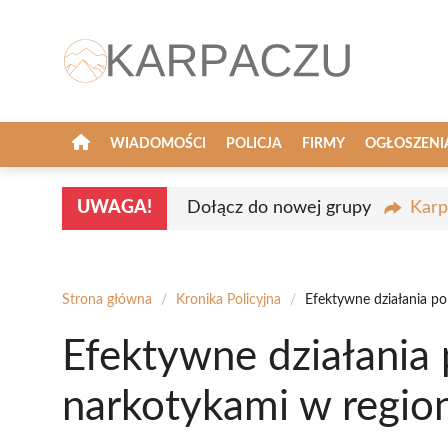
Przejdź
do
treści
WIADOMOŚCI
POLICJA
FIRMY
OGŁOSZENI
UWAGA!
Dołącz do nowej grupy
Karp
Strona główna
/
Kronika Policyjna
/
Efektywne działania po
Efektywne działania p
narkotykami w regio