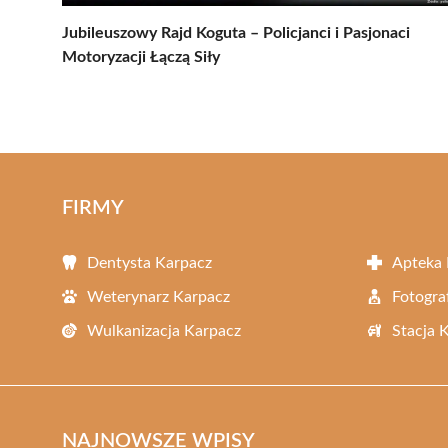
Jubileuszowy Rajd Koguta – Policjanci i Pasjonaci
Motoryzacji Łączą Siły
FIRMY
Dentysta Karpacz
Apteka 
Weterynarz Karpacz
Fotogra
Wulkanizacja Karpacz
Stacja 
NAJNOWSZE WPISY