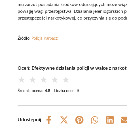
mu zarzut posiadania środków odurzających może wiązać
powagę wagi przestępstwa. Działania jeleniogórskich 
przestępczości narkotykowej, co przyczynia się do po
Źródło:
Policja Karpacz
Oceń: Efektywne działania policji w walce z narko
★
★
★
★
★
Średnia ocena:
4.8
Liczba ocen:
5
Udostępnij
Share
Share
Share
Share
Share
on
on
on
on
on