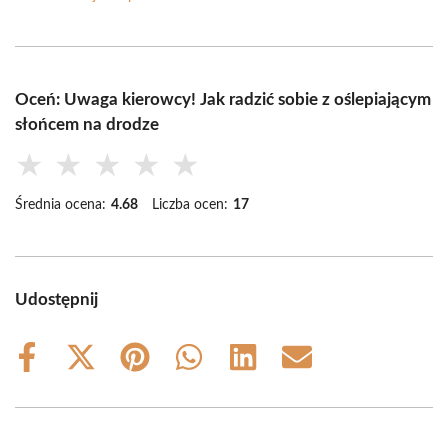
Oceń: Uwaga kierowcy! Jak radzić sobie z oślepiającym
słońcem na drodze
★
★
★
★
★
Średnia ocena:
4.68
Liczba ocen:
17
Udostępnij
Share
Share
Share
Share
Share
Share
on
on
on
on
on
on
Facebook
X
Pinterest
WhatsApp
LinkedIn
Email
(Twitter)