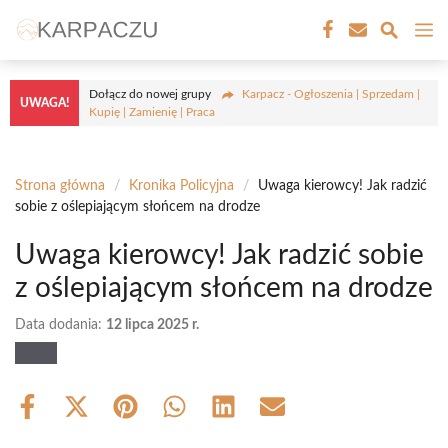
Przejdź
M
do
treści
Dołącz do nowej grupy
Karpacz - Ogłoszenia | Sprzedam |
UWAGA!
Kupię | Zamienię | Praca
Strona główna
/
Kronika Policyjna
/
Uwaga kierowcy! Jak radzić
sobie z oślepiającym słońcem na drodze
Uwaga kierowcy! Jak radzić sobie
z oślepiającym słońcem na drodze
Data dodania:
12 lipca 2025 r.
Share
Share
Share
Share
Share
Share
on
on
on
on
on
on
Facebook
X
Pinterest
WhatsApp
LinkedIn
Email