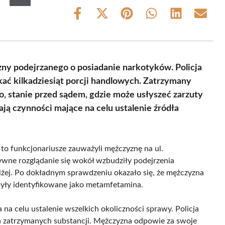
Share
Share
Share
Share
Share
Share
on
on
on
on
on
on
Facebook
X
Pinterest
WhatsApp
LinkedIn
Email
(Twitter)
ny podejrzanego o posiadanie narkotyków. Policja
kać kilkadziesiąt porcji handlowych. Zatrzymany
, stanie przed sądem, gdzie może usłyszeć zarzuty
ają czynności mające na celu ustalenie źródła
y to funkcjonariusze zauważyli mężczyznę na ul.
ywne rozglądanie się wokół wzbudziły podejrzenia
bliżej. Po dokładnym sprawdzeniu okazało się, że mężczyzna
były identyfikowane jako metamfetamina.
na celu ustalenie wszelkich okoliczności sprawy. Policja
a zatrzymanych substancji. Mężczyzna odpowie za swoje