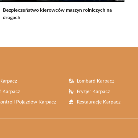
Bezpieczeństwo kierowców maszyn rolniczych na
drogach
Karpacz
Lombard Karpacz
f Karpacz
Fryzjer Karpacz
Kontroli Pojazdów Karpacz
Restauracje Karpacz