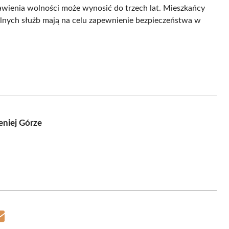
awienia wolności może wynosić do trzech lat. Mieszkańcy
alnych służb mają na celu zapewnienie bezpieczeństwa w
eniej Górze
Share
on