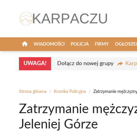
Przejdź
do
treści
WIADOMOŚCI
POLICJA
FIRMY
OGŁOSZE
UWAGA!
Dołącz do nowej grupy
Karp
Strona główna
/
Kronika Policyjna
/
Zatrzymanie mężczyzny 
Zatrzymanie mężczyz
Jeleniej Górze