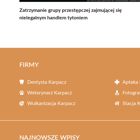
Zatrzymanie grupy przestępczej zajmującej się
nielegalnym handlem tytoniem
FIRMY
Dentysta Karpacz
Apteka 
Weterynarz Karpacz
Fotogra
Wulkanizacja Karpacz
Stacja 
NAJNOWSZE WPISY