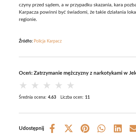
czyny przed sądem, a w przypadku skazania, kara pozb
Karpacza powinni być świadomi, że takie działania lok
regionie.
Źródło:
Policja Karpacz
Oceń: Zatrzymanie mężczyzny z narkotykami w Jel
★
★
★
★
★
Średnia ocena:
4.63
Liczba ocen:
11
Udostępnij
Share
Share
Share
Share
Share
on
on
on
on
on