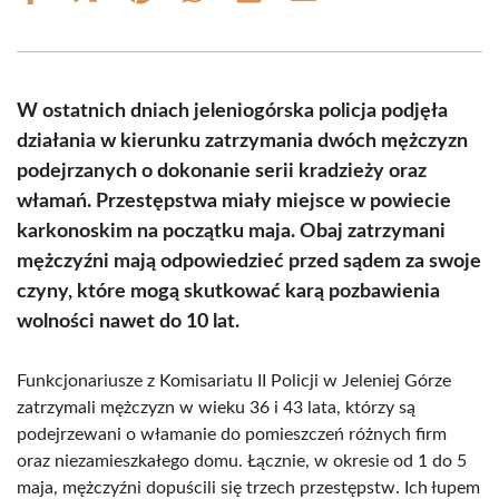
on
on
on
on
on
on
Facebook
X
Pinterest
WhatsApp
LinkedIn
Email
(Twitter)
W ostatnich dniach jeleniogórska policja podjęła
działania w kierunku zatrzymania dwóch mężczyzn
podejrzanych o dokonanie serii kradzieży oraz
włamań. Przestępstwa miały miejsce w powiecie
karkonoskim na początku maja. Obaj zatrzymani
mężczyźni mają odpowiedzieć przed sądem za swoje
czyny, które mogą skutkować karą pozbawienia
wolności nawet do 10 lat.
Funkcjonariusze z Komisariatu II Policji w Jeleniej Górze
zatrzymali mężczyzn w wieku 36 i 43 lata, którzy są
podejrzewani o włamanie do pomieszczeń różnych firm
oraz niezamieszkałego domu. Łącznie, w okresie od 1 do 5
maja, mężczyźni dopuścili się trzech przestępstw. Ich łupem