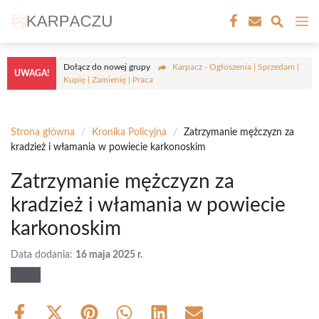
Przejdź
M
do
treści
Dołącz do nowej grupy
Karpacz - Ogłoszenia | Sprzedam |
UWAGA!
Kupię | Zamienię | Praca
Strona główna
/
Kronika Policyjna
/
Zatrzymanie mężczyzn za
kradzież i włamania w powiecie karkonoskim
Zatrzymanie mężczyzn za
kradzież i włamania w powiecie
karkonoskim
Data dodania:
16 maja 2025 r.
Share
Share
Share
Share
Share
Share