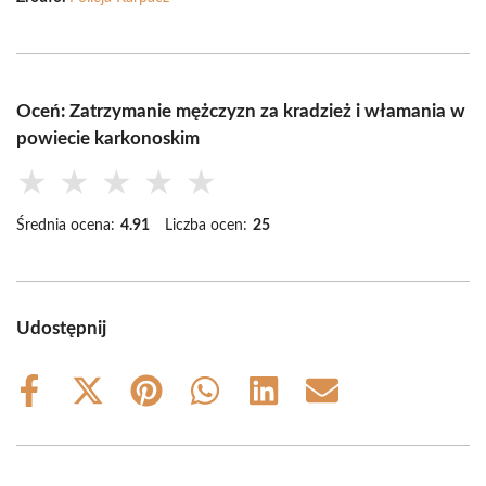
Oceń: Zatrzymanie mężczyzn za kradzież i włamania w
powiecie karkonoskim
★
★
★
★
★
Średnia ocena:
4.91
Liczba ocen:
25
Udostępnij
Share
Share
Share
Share
Share
Share
on
on
on
on
on
on
Facebook
X
Pinterest
WhatsApp
LinkedIn
Email
(Twitter)