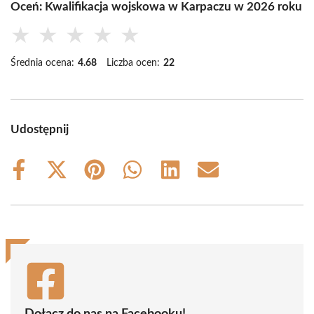
Oceń: Kwalifikacja wojskowa w Karpaczu w 2026 roku
★
★
★
★
★
Średnia ocena:
4.68
Liczba ocen:
22
Udostępnij
Share
Share
Share
Share
Share
Share
on
on
on
on
on
on
Facebook
X
Pinterest
WhatsApp
LinkedIn
Email
(Twitter)