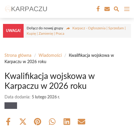
Przejdź
M
do
treści
Dołącz do nowej grupy
Karpacz - Ogłoszenia | Sprzedam |
UWAGA!
Kupię | Zamienię | Praca
Strona główna
/
Wiadomości
/
Kwalifikacja wojskowa w
Karpaczu w 2026 roku
Kwalifikacja wojskowa w
Karpaczu w 2026 roku
Data dodania:
5 lutego 2026 r.
Share
Share
Share
Share
Share
Share
on
on
on
on
on
on
Facebook
X
Pinterest
WhatsApp
LinkedIn
Email