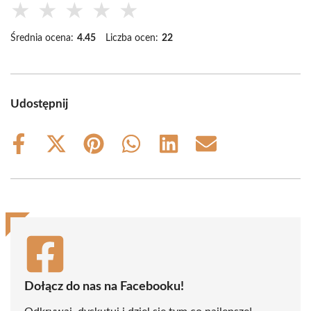
★
★
★
★
★
Średnia ocena:
4.45
Liczba ocen:
22
Udostępnij
Share
Share
Share
Share
Share
Share
on
on
on
on
on
on
Facebook
X
Pinterest
WhatsApp
LinkedIn
Email
(Twitter)
Dołącz do nas na Facebooku!