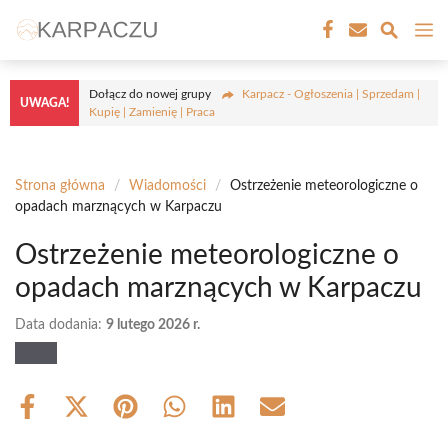
Przejdź
M
do
treści
Dołącz do nowej grupy
Karpacz - Ogłoszenia | Sprzedam |
UWAGA!
Kupię | Zamienię | Praca
Strona główna
/
Wiadomości
/
Ostrzeżenie meteorologiczne o
opadach marznących w Karpaczu
Ostrzeżenie meteorologiczne o
opadach marznących w Karpaczu
Data dodania:
9 lutego 2026 r.
Share
Share
Share
Share
Share
Share
on
on
on
on
on
on
Facebook
X
Pinterest
WhatsApp
LinkedIn
Email