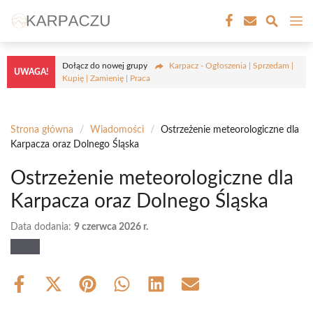
Przejdź
M
do
treści
Dołącz do nowej grupy
Karpacz - Ogłoszenia | Sprzedam |
UWAGA!
Kupię | Zamienię | Praca
Strona główna
/
Wiadomości
/
Ostrzeżenie meteorologiczne dla
Karpacza oraz Dolnego Śląska
Ostrzeżenie meteorologiczne dla
Karpacza oraz Dolnego Śląska
Data dodania:
9 czerwca 2026 r.
Share
Share
Share
Share
Share
Share
on
on
on
on
on
on
Facebook
X
Pinterest
WhatsApp
LinkedIn
Email