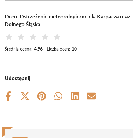
Oceń: Ostrzeżenie meteorologiczne dla Karpacza oraz
Dolnego Śląska
★
★
★
★
★
Średnia ocena:
4.96
Liczba ocen:
10
Udostępnij
Share
Share
Share
Share
Share
Share
on
on
on
on
on
on
Facebook
X
Pinterest
WhatsApp
LinkedIn
Email
(Twitter)