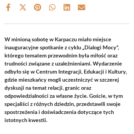
Share
Share
Share
Share
Share
Share
on
on
on
on
on
on
Facebook
X
Pinterest
WhatsApp
LinkedIn
Email
(Twitter)
W minioną sobotę w Karpaczu miało miejsce
inauguracyjne spotkanie z cyklu „Dialogi Mocy”,
którego tematem przewodnim była miłość oraz
trudności związane z uzależnieniami. Wydarzenie
odbyło się w Centrum Integracji, Edukacji i Kultury,
gdzie mieszkańcy mogli uczestniczyć w szczerej
dyskusji na temat relacji, granic oraz
odpowiedzialności za własne życie. Goście, w tym
specjaliści z różnych dziedzin, przedstawili swoje
spostrzeżenia i doświadczenia dotyczące tych
istotnych kwestii.