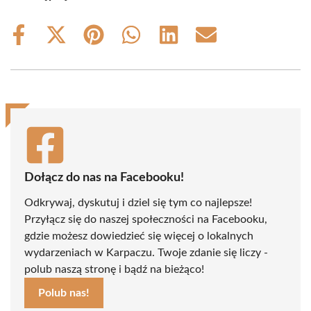
Share
Share
Share
Share
Share
Share
on
on
on
on
on
on
Facebook
X
Pinterest
WhatsApp
LinkedIn
Email
(Twitter)
Dołącz do nas na Facebooku!
Odkrywaj, dyskutuj i dziel się tym co najlepsze!
Przyłącz się do naszej społeczności na Facebooku,
gdzie możesz dowiedzieć się więcej o lokalnych
wydarzeniach w Karpaczu. Twoje zdanie się liczy -
polub naszą stronę i bądź na bieżąco!
Polub nas!