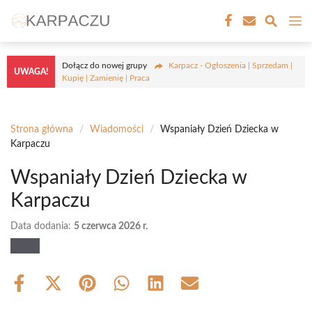
Przejdź
M
do
treści
Dołącz do nowej grupy
Karpacz - Ogłoszenia | Sprzedam |
UWAGA!
Kupię | Zamienię | Praca
Strona główna
/
Wiadomości
/
Wspaniały Dzień Dziecka w
Karpaczu
Wspaniały Dzień Dziecka w
Karpaczu
Data dodania:
5 czerwca 2026 r.
Share
Share
Share
Share
Share
Share
on
on
on
on
on
on
Facebook
X
Pinterest
WhatsApp
LinkedIn
Email