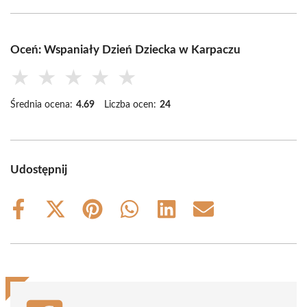
Oceń: Wspaniały Dzień Dziecka w Karpaczu
★
★
★
★
★
Średnia ocena:
4.69
Liczba ocen:
24
Udostępnij
Share
Share
Share
Share
Share
Share
on
on
on
on
on
on
Facebook
X
Pinterest
WhatsApp
LinkedIn
Email
(Twitter)