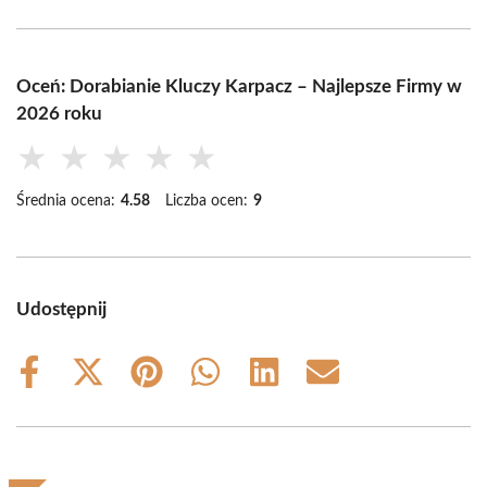
Oceń: Dorabianie Kluczy Karpacz – Najlepsze Firmy w
2026 roku
★
★
★
★
★
Średnia ocena:
4.58
Liczba ocen:
9
Udostępnij
Share
Share
Share
Share
Share
Share
on
on
on
on
on
on
Facebook
X
Pinterest
WhatsApp
LinkedIn
Email
(Twitter)