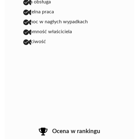
miła obsługa
rzetelna praca
pomoc w nagłych wypadkach
skromność właściciela
uczciwość
Ocena w rankingu