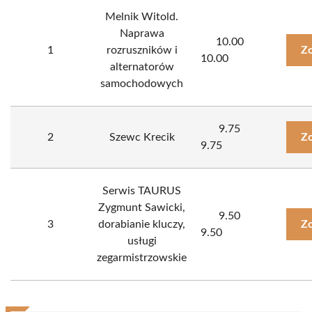
Melnik Witold.
Naprawa
10.00
1
rozruszników i
Zo
10.00
alternatorów
samochodowych
9.75
2
Szewc Krecik
Zo
9.75
Serwis TAURUS
Zygmunt Sawicki,
9.50
3
dorabianie kluczy,
Zo
9.50
usługi
zegarmistrzowskie