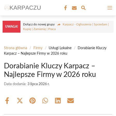
Przejdź
M
do
treści
Dołącz do nowej grupy
Karpacz - Ogłoszenia | Sprzedam |
UWAGA!
Kupię | Zamienię | Praca
Strona główna
/
Firmy
/
Usługi Lokalne
/
Dorabianie Kluczy
Karpacz – Najlepsze Firmy w 2026 roku
Dorabianie Kluczy Karpacz –
Najlepsze Firmy w 2026 roku
Data dodania:
3 lipca 2026 r.
Share
Share
Share
Share
Share
Share
on
on
on
on
on
on
Facebook
X
Pinterest
WhatsApp
LinkedIn
Email
(Twitter)