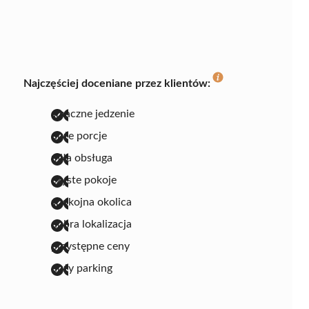
Najczęściej doceniane przez klientów:
smaczne jedzenie
duże porcje
miła obsługa
czyste pokoje
spokojna okolica
dobra lokalizacja
przystępne ceny
duży parking