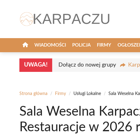
Przejdź
do
treści
WIADOMOŚCI
POLICJA
FIRMY
OGŁOSZE
UWAGA!
Dołącz do nowej grupy
Karp
Strona główna
/
Firmy
/
Usługi Lokalne
/
Sala Weselna Ka
Sala Weselna Karpac
Restauracje w 2026 