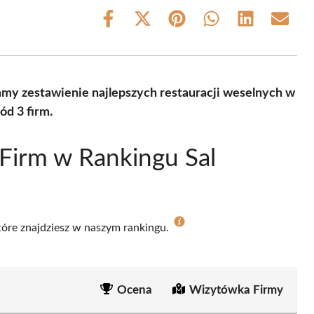
Share
Share
Share
Share
Share
Share
on
on
on
on
on
on
Facebook
X
Pinterest
WhatsApp
LinkedIn
Email
(Twitter)
iamy zestawienie najlepszych restauracji weselnych w
d 3 firm.
Firm w Rankingu Sal
które znajdziesz w naszym rankingu.
Ocena
Wizytówka Firmy