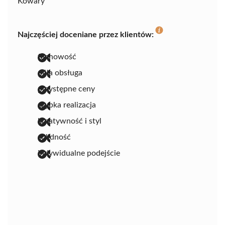
Kowary
Najczęściej doceniane przez klientów:
fachowość
miła obsługa
przystępne ceny
szybka realizacja
kreatywność i styl
solidność
indywidualne podejście