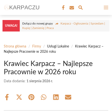
Przejdź
M
do
treści
Dołącz do nowej grupy
Karpacz - Ogłoszenia | Sprzedam |
UWAGA!
Kupię | Zamienię | Praca
Strona główna
/
Firmy
/
Usługi Lokalne
/
Krawiec Karpacz –
Najlepsze Pracownie w 2026 roku
Krawiec Karpacz – Najlepsze
Pracownie w 2026 roku
Data dodania:
1 sierpnia 2026 r.
Share
Share
Share
Share
Share
Share
on
on
on
on
on
on
Facebook
X
Pinterest
WhatsApp
LinkedIn
Email
(Twitter)