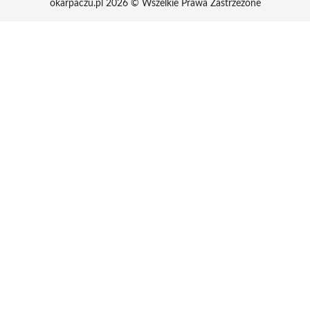
okarpaczu.pl 2026 © Wszelkie Prawa Zastrzeżone