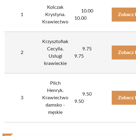
Kolczak
10.00
1
Krystyna.
Zobacz 
10.00
Krawiectwo
Krzysztofiak
Cecylia.
9.75
2
Zobacz 
Usługi
9.75
krawieckie
Pilch
Henryk.
9.50
3
Krawiectwo
Zobacz 
9.50
damsko -
męskie