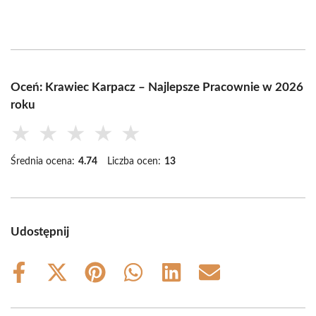
Oceń: Krawiec Karpacz – Najlepsze Pracownie w 2026
roku
★
★
★
★
★
Średnia ocena:
4.74
Liczba ocen:
13
Udostępnij
Share
Share
Share
Share
Share
Share
on
on
on
on
on
on
Facebook
X
Pinterest
WhatsApp
LinkedIn
Email
(Twitter)