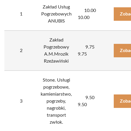
Zakład Usług
10.00
1
Pogrzebowych
Zoba
10.00
ANUBIS
Zakład
Pogrzebowy
9.75
2
Zoba
A.M.Mrozik
9.75
Rzeżawiński
Stone. Usługi
pogrzebowe,
kamieniarstwo,
9.50
3
pogrzeby,
Zoba
9.50
nagrobki,
transport
zwłok.