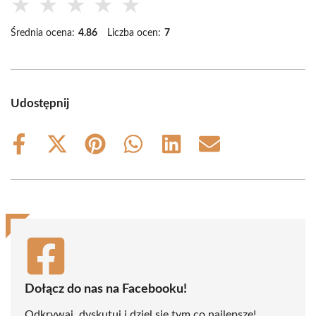
★
★
★
★
★
Średnia ocena:
4.86
Liczba ocen:
7
Udostępnij
Share
Share
Share
Share
Share
Share
on
on
on
on
on
on
Facebook
X
Pinterest
WhatsApp
LinkedIn
Email
(Twitter)
Dołącz do nas na Facebooku!
Odkrywaj, dyskutuj i dziel się tym co najlepsze!