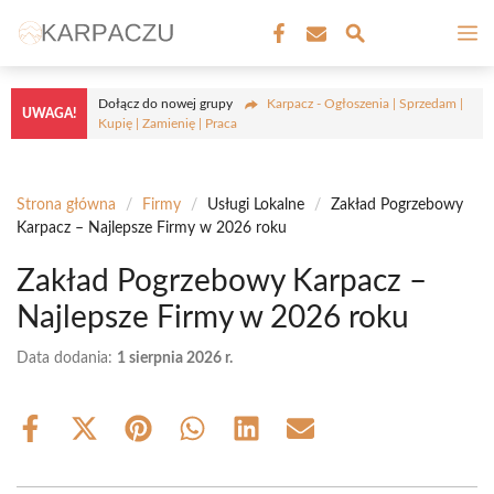
Przejdź
M
do
treści
Dołącz do nowej grupy
Karpacz - Ogłoszenia | Sprzedam |
UWAGA!
Kupię | Zamienię | Praca
Strona główna
/
Firmy
/
Usługi Lokalne
/
Zakład Pogrzebowy
Karpacz – Najlepsze Firmy w 2026 roku
Zakład Pogrzebowy Karpacz –
Najlepsze Firmy w 2026 roku
Data dodania:
1 sierpnia 2026 r.
Share
Share
Share
Share
Share
Share
on
on
on
on
on
on
Facebook
X
Pinterest
WhatsApp
LinkedIn
Email
(Twitter)