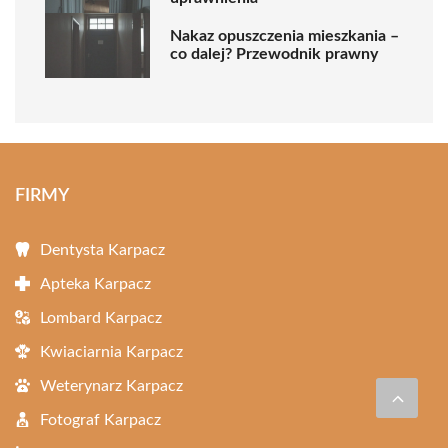
Nakaz opuszczenia mieszkania –
co dalej? Przewodnik prawny
FIRMY
Dentysta Karpacz
Apteka Karpacz
Lombard Karpacz
Kwiaciarnia Karpacz
Weterynarz Karpacz
Fotograf Karpacz