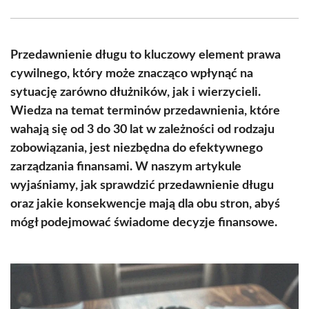
Facebook
X
Pinterest
WhatsApp
LinkedIn
Email
(Twitter)
Przedawnienie długu to kluczowy element prawa
cywilnego, który może znacząco wpłynąć na
sytuację zarówno dłużników, jak i wierzycieli.
Wiedza na temat terminów przedawnienia, które
wahają się od 3 do 30 lat w zależności od rodzaju
zobowiązania, jest niezbędna do efektywnego
zarządzania finansami. W naszym artykule
wyjaśniamy, jak sprawdzić przedawnienie długu
oraz jakie konsekwencje mają dla obu stron, abyś
mógł podejmować świadome decyzje finansowe.