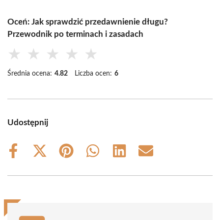
Oceń: Jak sprawdzić przedawnienie długu?
Przewodnik po terminach i zasadach
★
★
★
★
★
Średnia ocena:
4.82
Liczba ocen:
6
Udostępnij
Share
Share
Share
Share
Share
Share
on
on
on
on
on
on
Facebook
X
Pinterest
WhatsApp
LinkedIn
Email
(Twitter)