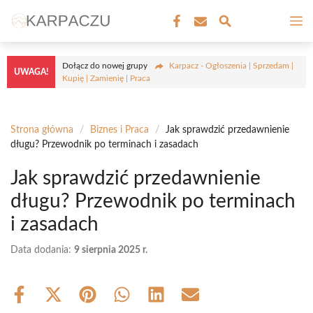
Przejdź
M
do
treści
Dołącz do nowej grupy
Karpacz - Ogłoszenia | Sprzedam |
UWAGA!
Kupię | Zamienię | Praca
Strona główna
/
Biznes i Praca
/
Jak sprawdzić przedawnienie
długu? Przewodnik po terminach i zasadach
Jak sprawdzić przedawnienie
długu? Przewodnik po terminach
i zasadach
Data dodania:
9 sierpnia 2025 r.
Share
Share
Share
Share
Share
Share
on
on
on
on
on
on