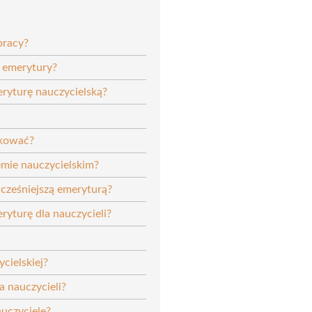
pracy?
a emerytury?
eryturę nauczycielską?
fikować?
emie nauczycielskim?
wcześniejszą emeryturą?
ryturę dla nauczycieli?
cielskiej?
a nauczycieli?
uczyciele?