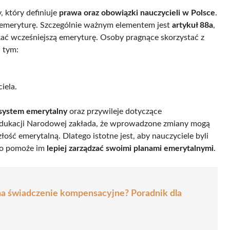
 który definiuje
prawa oraz obowiązki nauczycieli w Polsce
.
 emeryturę. Szczególnie ważnym elementem jest
artykuł 88a
,
skać wcześniejszą emeryturę. Osoby pragnące skorzystać z
 tym:
iela.
system emerytalny
oraz przywileje dotyczące
 Edukacji Narodowej zakłada, że wprowadzone zmiany mogą
łość emerytalną. Dlatego istotne jest, aby nauczyciele byli
 co pomoże im
lepiej zarządzać swoimi planami emerytalnymi
.
 na świadczenie kompensacyjne? Poradnik dla