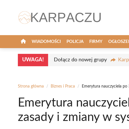
Przejdź
do
treści
WIADOMOŚCI
POLICJA
FIRMY
OGŁOSZE
UWAGA!
Dołącz do nowej grupy
Karp
Strona główna
/
Biznes i Praca
/
Emerytura nauczyciela po 
Emerytura nauczyciel
zasady i zmiany w sy