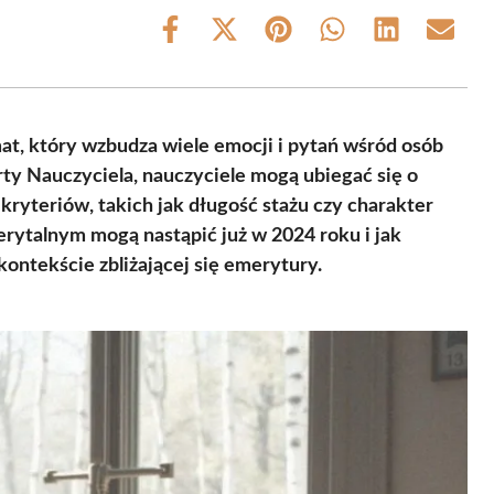
Share
Share
Share
Share
Share
Share
on
on
on
on
on
on
Facebook
X
Pinterest
WhatsApp
LinkedIn
Email
(Twitter)
at, który wzbudza wiele emocji i pytań wśród osób
rty Nauczyciela, nauczyciele mogą ubiegać się o
kryteriów, takich jak długość stażu czy charakter
erytalnym mogą nastąpić już w 2024 roku i jak
ontekście zbliżającej się emerytury.