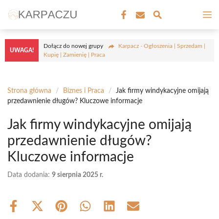
Przejdź
M
do
treści
Dołącz do nowej grupy
Karpacz - Ogłoszenia | Sprzedam |
UWAGA!
Kupię | Zamienię | Praca
Strona główna
/
Biznes i Praca
/
Jak firmy windykacyjne omijają
przedawnienie długów? Kluczowe informacje
Jak firmy windykacyjne omijają
przedawnienie długów?
Kluczowe informacje
Data dodania:
9 sierpnia 2025 r.
Share
Share
Share
Share
Share
Share
on
on
on
on
on
on