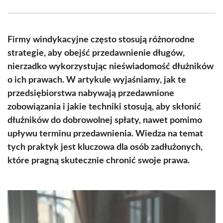
Facebook
X
Pinterest
WhatsApp
LinkedIn
Email
(Twitter)
Firmy windykacyjne często stosują różnorodne
strategie, aby obejść przedawnienie długów,
nierzadko wykorzystując nieświadomość dłużników
o ich prawach. W artykule wyjaśniamy, jak te
przedsiębiorstwa nabywają przedawnione
zobowiązania i jakie techniki stosują, aby skłonić
dłużników do dobrowolnej spłaty, nawet pomimo
upływu terminu przedawnienia. Wiedza na temat
tych praktyk jest kluczowa dla osób zadłużonych,
które pragną skutecznie chronić swoje prawa.