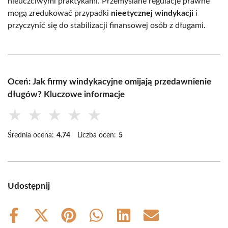
nieuczciwymi praktykami. Przemyślane regulacje prawne
mogą zredukować przypadki
nieetycznej windykacji
i
przyczynić się do stabilizacji finansowej osób z długami.
Oceń: Jak firmy windykacyjne omijają przedawnienie
długów? Kluczowe informacje
★
★
★
★
★
Średnia ocena:
4.74
Liczba ocen:
5
Udostępnij
Share
Share
Share
Share
Share
Share
on
on
on
on
on
on