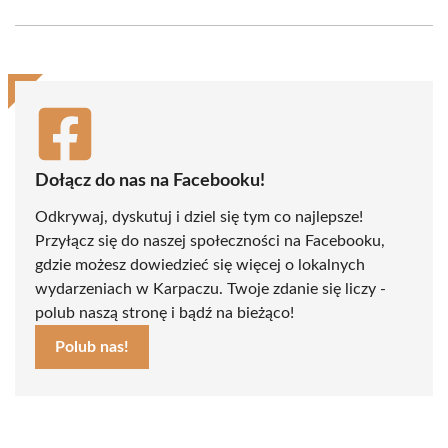
Facebook
X
Pinterest
WhatsApp
LinkedIn
Email
(Twitter)
Dołącz do nas na Facebooku!
Odkrywaj, dyskutuj i dziel się tym co najlepsze!
Przyłącz się do naszej społeczności na Facebooku,
gdzie możesz dowiedzieć się więcej o lokalnych
wydarzeniach w Karpaczu. Twoje zdanie się liczy -
polub naszą stronę i bądź na bieżąco!
Polub nas!