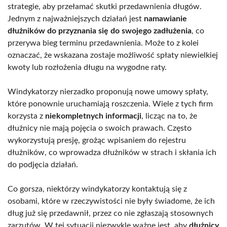
strategie, aby przełamać skutki przedawnienia długów.
Jednym z najważniejszych działań jest
namawianie
dłużników do przyznania się do swojego zadłużenia
, co
przerywa bieg terminu przedawnienia. Może to z kolei
oznaczać, że wskazana zostaje możliwość spłaty niewielkiej
kwoty lub rozłożenia długu na wygodne raty.
Windykatorzy nierzadko proponują nowe umowy spłaty,
które ponownie uruchamiają roszczenia. Wiele z tych firm
korzysta z
niekompletnych informacji
, licząc na to, że
dłużnicy nie mają pojęcia o swoich prawach. Często
wykorzystują presję, grożąc wpisaniem do rejestru
dłużników, co wprowadza dłużników w strach i skłania ich
do podjęcia działań.
Co gorsza, niektórzy windykatorzy kontaktują się z
osobami, które w rzeczywistości nie były świadome, że ich
dług już się przedawnił, przez co nie zgłaszają stosownych
zarzutów. W tej sytuacji niezwykle ważne jest, aby
dłużnicy