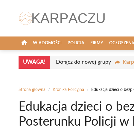
Przejdź
do
treści
WIADOMOŚCI
POLICJA
FIRMY
OGŁOSZENI
UWAGA!
Dołącz do nowej grupy
Karp
Strona główna
/
Kronika Policyjna
/
Edukacja dzieci o bezp
Edukacja dzieci o be
Posterunku Policji w