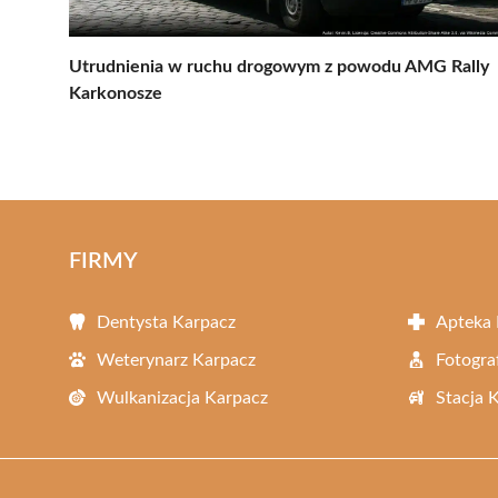
Utrudnienia w ruchu drogowym z powodu AMG Rally
Karkonosze
FIRMY
Dentysta Karpacz
Apteka 
Weterynarz Karpacz
Fotogra
Wulkanizacja Karpacz
Stacja 