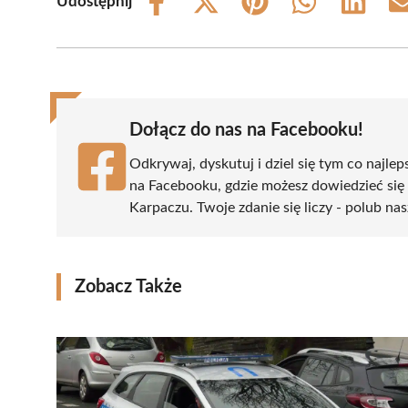
Udostępnij
Share
Share
Share
Share
Share
on
on
on
on
on
Facebook
X
Pinterest
WhatsApp
LinkedIn
(Twitter)
Dołącz do nas na Facebooku!
Odkrywaj, dyskutuj i dziel się tym co najlep
na Facebooku, gdzie możesz dowiedzieć się
Karpaczu. Twoje zdanie się liczy - polub nas
Zobacz Także