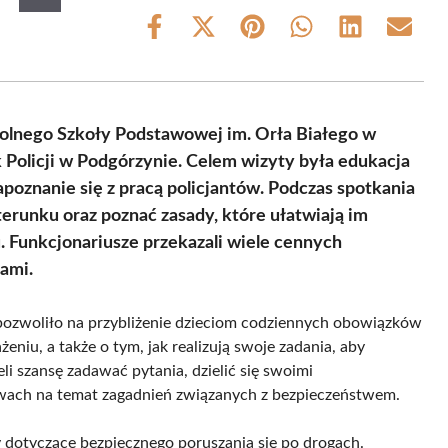
Share
Share
Share
Share
Share
Share
on
on
on
on
on
on
Facebook
X
Pinterest
WhatsApp
LinkedIn
Email
(Twitter)
kolnego Szkoły Podstawowej im. Orła Białego w
Policji w Podgórzynie. Celem wizyty była edukacja
poznanie się z pracą policjantów. Podczas spotkania
erunku oraz poznać zasady, które ułatwiają im
 Funkcjonariusze przekazali wiele cennych
ami.
 pozwoliło na przybliżenie dzieciom codziennych obowiązków
eniu, a także o tym, jak realizują swoje zadania, aby
 szansę zadawać pytania, dzielić się swoimi
wach na temat zagadnień związanych z bezpieczeństwem.
 dotyczące bezpiecznego poruszania się po drogach.