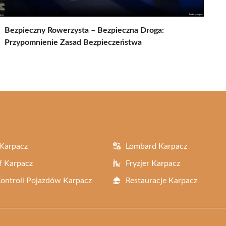
Bezpieczny Rowerzysta – Bezpieczna Droga:
Przypomnienie Zasad Bezpieczeństwa
Karpacz
Lombard Karpacz
f Karpacz
Fryzjer Karpacz
Kontroli Pojazdów Karpacz
Restauracje Karpacz