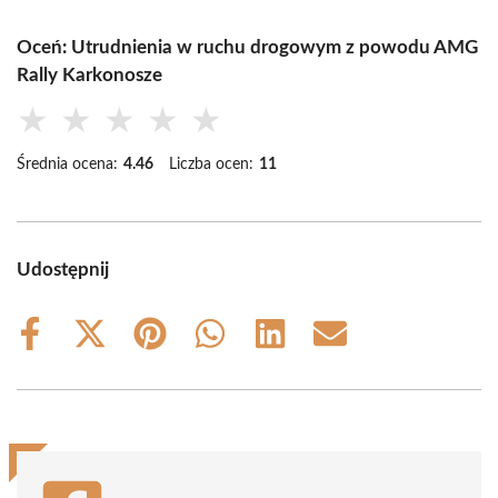
Oceń: Utrudnienia w ruchu drogowym z powodu AMG
Rally Karkonosze
★
★
★
★
★
Średnia ocena:
4.46
Liczba ocen:
11
Udostępnij
Share
Share
Share
Share
Share
Share
on
on
on
on
on
on
Facebook
X
Pinterest
WhatsApp
LinkedIn
Email
(Twitter)