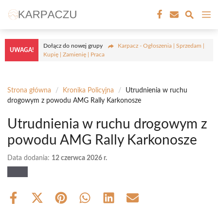
Przejdź
M
do
treści
Dołącz do nowej grupy
Karpacz - Ogłoszenia | Sprzedam |
UWAGA!
Kupię | Zamienię | Praca
Strona główna
/
Kronika Policyjna
/
Utrudnienia w ruchu
drogowym z powodu AMG Rally Karkonosze
Utrudnienia w ruchu drogowym z
powodu AMG Rally Karkonosze
Data dodania:
12 czerwca 2026 r.
Share
Share
Share
Share
Share
Share
on
on
on
on
on
on
Facebook
X
Pinterest
WhatsApp
LinkedIn
Email