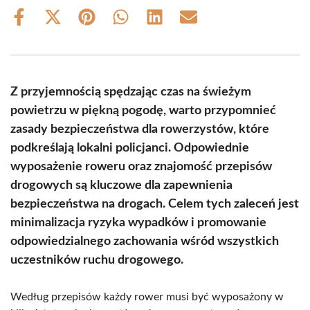
Share
Share
Share
Share
Share
Share
on
on
on
on
on
on
Facebook
X
Pinterest
WhatsApp
LinkedIn
Email
(Twitter)
Z przyjemnością spędzając czas na świeżym
powietrzu w piękną pogodę, warto przypomnieć
zasady bezpieczeństwa dla rowerzystów, które
podkreślają lokalni policjanci. Odpowiednie
wyposażenie roweru oraz znajomość przepisów
drogowych są kluczowe dla zapewnienia
bezpieczeństwa na drogach. Celem tych zaleceń jest
minimalizacja ryzyka wypadków i promowanie
odpowiedzialnego zachowania wśród wszystkich
uczestników ruchu drogowego.
Według przepisów każdy rower musi być wyposażony w