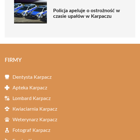
Policja apeluje o ostrożność w
czasie upałów w Karpaczu
FIRMY
Dentysta Karpacz
Apteka Karpacz
Lombard Karpacz
Kwiaciarnia Karpacz
Weterynarz Karpacz
Fotograf Karpacz