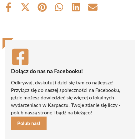
Share
Share
Share
Share
Share
Share
on
on
on
on
on
on
Facebook
X
Pinterest
WhatsApp
LinkedIn
Email
(Twitter)
Dołącz do nas na Facebooku!
Odkrywaj, dyskutuj i dziel się tym co najlepsze!
Przyłącz się do naszej społeczności na Facebooku,
gdzie możesz dowiedzieć się więcej o lokalnych
wydarzeniach w Karpaczu. Twoje zdanie się liczy -
polub naszą stronę i bądź na bieżąco!
Polub nas!