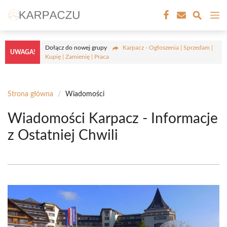
Przejdź
M
do
treści
Dołącz do nowej grupy
Karpacz - Ogłoszenia | Sprzedam |
UWAGA!
Kupię | Zamienię | Praca
Strona główna
/
Wiadomości
Wiadomości Karpacz - Informacje
z Ostatniej Chwili