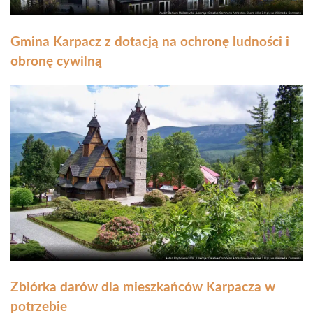
Gmina Karpacz z dotacją na ochronę ludności i
obronę cywilną
Zbiórka darów dla mieszkańców Karpacza w
potrzebie