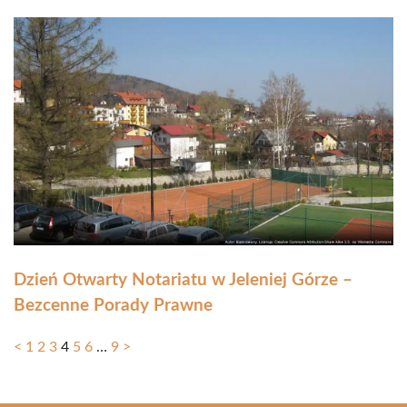
Dzień Otwarty Notariatu w Jeleniej Górze –
Bezcenne Porady Prawne
<
1
2
3
4
5
6
…
9
>